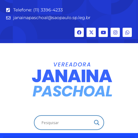
Telefone: (11) 3396-4233
janainapaschoal@saopaulo.sp.leg.br