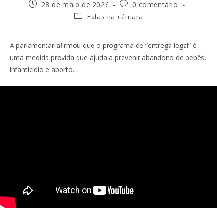
28 de maio de 2026
0 comentário
Falas na câmara
A parlamentar afirmou que o programa de “entrega legal” é
uma medida provida que ajuda a prevenir abandono de bebês,
infanticídio e aborto.