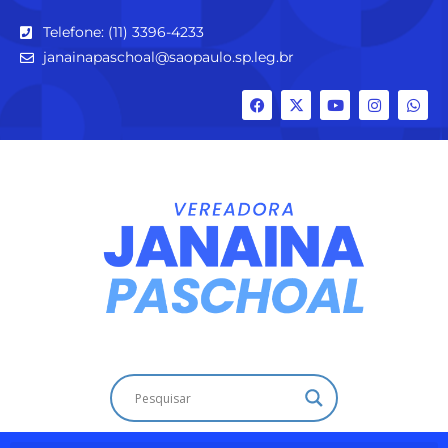
Telefone: (11) 3396-4233
janainapaschoal@saopaulo.sp.leg.br