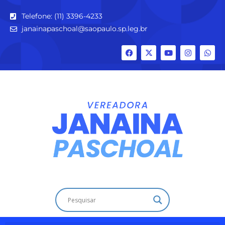
Telefone: (11) 3396-4233
janainapaschoal@saopaulo.sp.leg.br