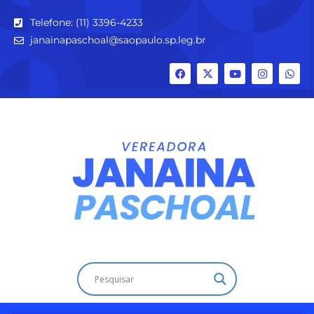
Telefone: (11) 3396-4233
janainapaschoal@saopaulo.sp.leg.br