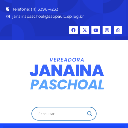
Telefone: (11) 3396-4233
janainapaschoal@saopaulo.sp.leg.br