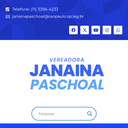
Telefone: (11) 3396-4233
janainapaschoal@saopaulo.sp.leg.br