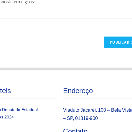
esposta em dígitos:
teis
Endereço
 Deputada Estadual
Viaduto Jacareí, 100 – Bela Vist
as 2024
– SP, 01319-900
Contato