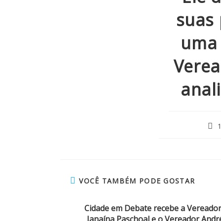
suas 
uma 
Verea
anal
VOCÊ TAMBÉM PODE GOSTAR
Cidade em Debate recebe a Vereado
Janaína Paschoal e o Vereador Andr