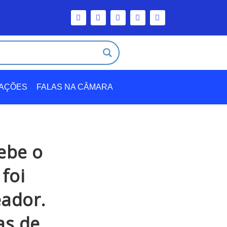
TAÇÕES
FALAS NA CÂMARA
ebe o
 foi
eador.
as de