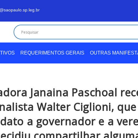
@saopaulo.sp.leg.br
TIVOS
REQUERIMENTOS GERAIS
OUTRAS MANIFES
adora Janaina Paschoal rec
nalista Walter Ciglioni, que
dato a governador e a ver
decidiu compartilhar algum