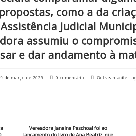
propostas, como a da cria
Assistência Judicial Municip
dora assumiu o compromi
isar e dar andamento à mat
19 de março de 2025
0 comentário
Outras manifesta
ra
Vereadora Janaina Paschoal foi ao
é
lançamento do livro de Ana Beatriz, que