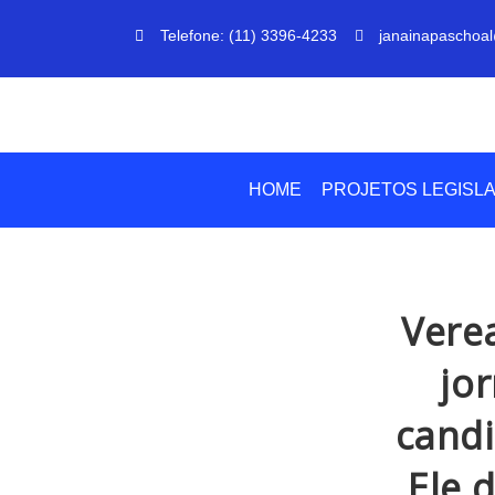
Telefone: (11) 3396-4233
janainapaschoal
HOME
PROJETOS LEGISLA
Vere
jor
candi
Ele 