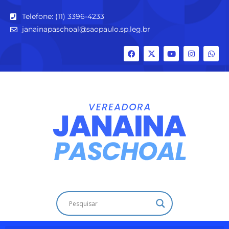
Telefone: (11) 3396-4233
janainapaschoal@saopaulo.sp.leg.br