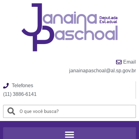
Email
janainapaschoal@al.sp.gov.br
Telefones
(11) 3886-6141