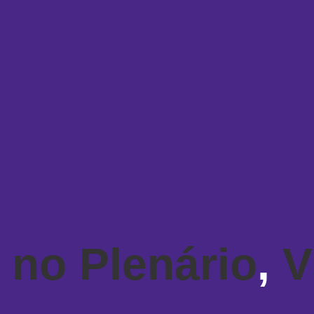
 no Plenário
,
V