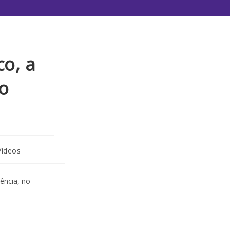
co, a
o
Vídeos
ência, no