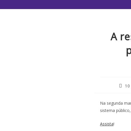
A re
10
Na segunda mani
sistema público
Assista
!