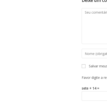
Deixe um c
Salvar meu
Favor digite a r
sete + 14 =