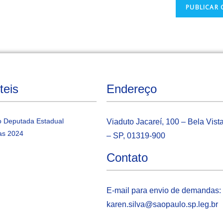
teis
Endereço
 Deputada Estadual
Viaduto Jacareí, 100 – Bela Vist
as 2024
– SP, 01319-900
Contato
E-mail para envio de demandas:
karen.silva@saopaulo.sp.leg.b
r