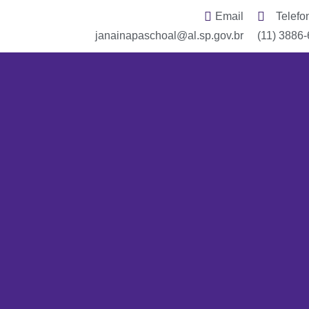
Email
Telefo
janainapaschoal@al.sp.gov.br
(11) 3886