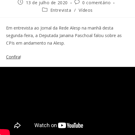
13 de julho de 2020
0 comentário
Entrevista
/
Vídeos
Em entrevista ao Jornal da Rede Alesp na manhã desta
segunda-feira, a Deputada Janaina Paschoal falou sobre as
CPIs em andamento na Alesp.
Confira
!