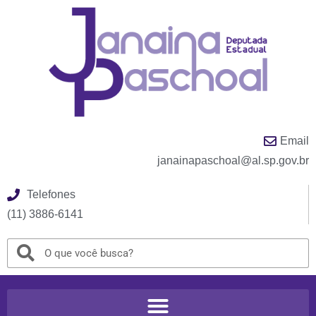
Email
janainapaschoal@al.sp.gov.br
Telefones
(11) 3886-6141