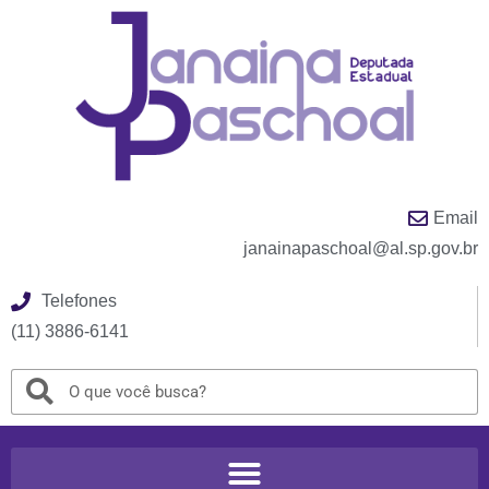
Email
janainapaschoal@al.sp.gov.br
Telefones
(11) 3886-6141