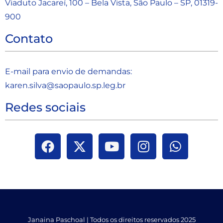
Viaduto Jacareí, 100 – Bela Vista, São Paulo – SP, 01319-
900
Contato
E-mail para envio de demandas:
karen.silva@saopaulo.sp.leg.b
r
Redes sociais
Janaina Paschoal | Todos os direitos reservados 2025