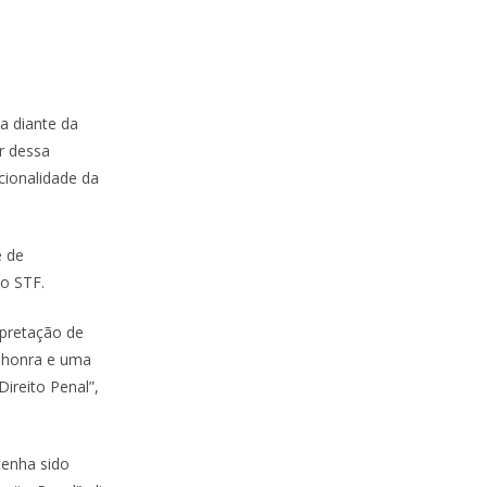
a diante da
r dessa
cionalidade da
e de
lo STF.
rpretação de
a honra e uma
Direito Penal”,
enha sido