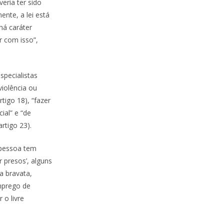
eria ter sido
ente, a lei está
há caráter
r com isso”,
specialistas
iolência ou
tigo 18), “fazer
ial” e “de
artigo 23).
a pessoa tem
 presos’, alguns
 bravata,
emprego de
 o livre