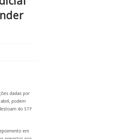
icial
ender
ações dadas por
 abril, podem
s destoam do STF
 depoimento em
os previstos nos