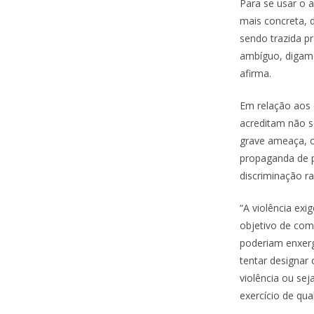
Para se usar o a
mais concreta, d
sendo trazida p
ambíguo, digamo
afirma.
Em relação aos o
acreditam não s
grave ameaça, o 
propaganda de pr
discriminação rac
“A violência exi
objetivo de come
poderiam enxer
tentar designar
violência ou sej
exercício de qu