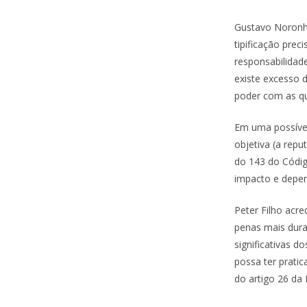
Gustavo Noronha
tipificação prec
responsabilidad
existe excesso d
poder com as qua
Em uma possível
objetiva (a repu
do 143 do Código
impacto e depen
Peter Filho acre
penas mais duras
significativas d
possa ter pratic
do artigo 26 da 