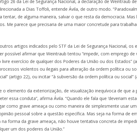
rtigo 26 da Lei de Segurança Nacional, a declaração de Weintraub dev
irecionada a Dias Toffoli, entende Ávila, de outro modo. “Paradoxalm
ra tentar, de alguma maneira, salvar o que resta da democracia. Mas 
s. Me parece que precisaria de uma maior concretude para trabalha
utros artigos indicados pelo STF da Lei de Segurança Nacional, os e
er possível afirmar que Weintraub tentou “impedir, com emprego de v
livre exercício de qualquer dos Poderes da União ou dos Estados” (ar
ocessos violentos ou ilegais para alteração da ordem política ou soc
ial” (artigo 22), ou incitar “à subversão da ordem política ou social” (
ge o elemento da exteriorização, de visualização inequívoca de que 
ter essa conduta”, afirma Ávila. “Quando ele fala que ‘deveriam estar
gar como grave ameaça ou como maneira de simplesmente usar uma
 opinião pessoal sobre a questão específica. Mas seja na forma de 
a na forma da grave ameaça, não houve tentativa concreta de impedir
alquer um dos poderes da União.”