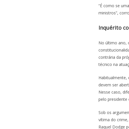
“É como se uma 
ministros”, corr
Inquérito c
No último ano, 
constitucionali
contrária da pr
técnico na atua
Habitualmente, 
devem ser abert
Nesse caso, dife
pelo presidente 
Sob os argument
vítima do crime,
Raquel Dodge pe