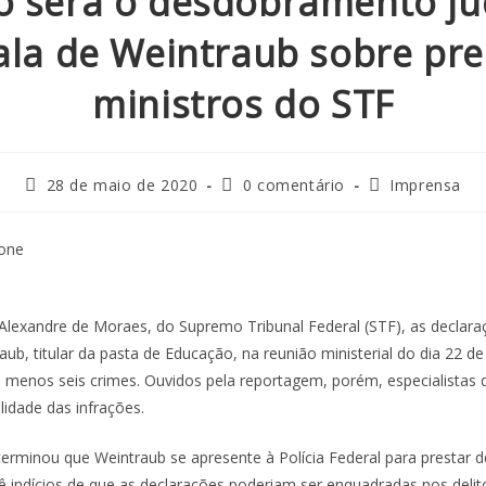
 será o desdobramento jud
ala de Weintraub sobre pr
ministros do STF
28 de maio de 2020
0 comentário
Imprensa
rone
 Alexandre de Moraes, do Supremo Tribunal Federal (STF), as declar
b, titular da pasta de Educação, na reunião ministerial do dia 22 de
o menos seis crimes. Ouvidos pela reportagem, porém, especialista
lidade das infrações.
erminou que Weintraub se apresente à Polícia Federal para prestar
vê indícios de que as declarações poderiam ser enquadradas nos delit