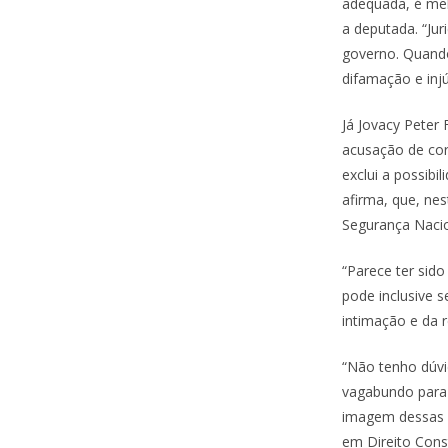
adequada, é melh
a deputada. “Ju
governo. Quando
difamação e injúr
Já Jovacy Peter 
acusação de cor
exclui a possib
afirma, que, ne
Segurança Nacio
“Parece ter sid
pode inclusive s
intimação e da r
“Não tenho dúvi
vagabundo para 
imagem dessas p
em Direito Cons