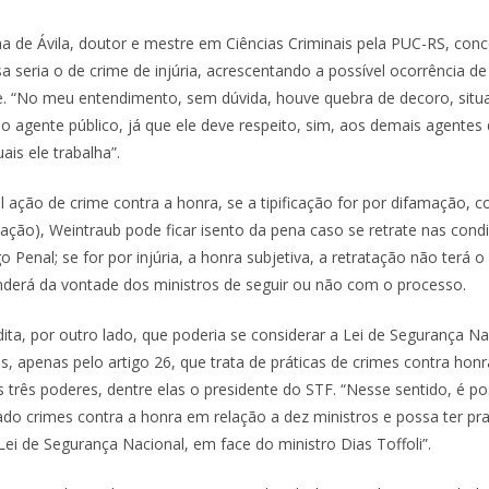
 de Ávila, doutor e mestre em Ciências Criminais pela PUC-RS, con
isa seria o de crime de injúria, acrescentando a possível ocorrência d
e. “No meu entendimento, sem dúvida, houve quebra de decoro, situ
o agente público, já que ele deve respeito, sim, aos demais agentes
is ele trabalha”.
 ação de crime contra a honra, se a tipificação for por difamação, c
tação), Weintraub pode ficar isento da pena caso se retrate nas cond
 Penal; se for por injúria, a honra subjetiva, a retratação não terá
derá da vontade dos ministros de seguir ou não com o processo.
dita, por outro lado, que poderia se considerar a Lei de Segurança N
, apenas pelo artigo 26, que trata de práticas de crimes contra honr
os três poderes, dentre elas o presidente do STF. “Nesse sentido, é po
ado crimes contra a honra em relação a dez ministros e possa ter pra
Lei de Segurança Nacional, em face do ministro Dias Toffoli”.