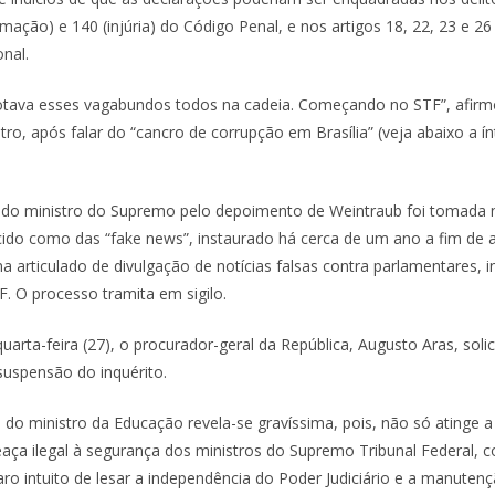
amação) e 140 (injúria) do Código Penal, e nos artigos 18, 22, 23 e 26
nal.
otava esses vagabundos todos na cadeia. Começando no STF”, afir
ro, após falar do “cancro de corrupção em Brasília” (veja abaixo a í
 do ministro do Supremo pelo depoimento de Weintraub foi tomada 
cido como das “fake news”, instaurado há cerca de um ano a fim de 
articulado de divulgação de notícias falsas contra parlamentares, in
 O processo tramita em sigilo.
uarta-feira (27), o procurador-geral da República, Augusto Aras, solic
suspensão do inquérito.
 do ministro da Educação revela-se gravíssima, pois, não só atinge a
eaça ilegal à segurança dos ministros do Supremo Tribunal Federal
aro intuito de lesar a independência do Poder Judiciário e a manuten