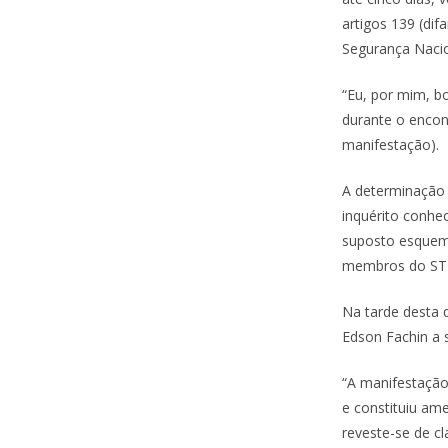
artigos 139 (dif
Segurança Nacio
“Eu, por mim, b
durante o encont
manifestação).
A determinação
inquérito conhe
suposto esquema 
membros do STF.
Na tarde desta q
Edson Fachin a 
“A manifestação
e constituiu am
reveste-se de cl