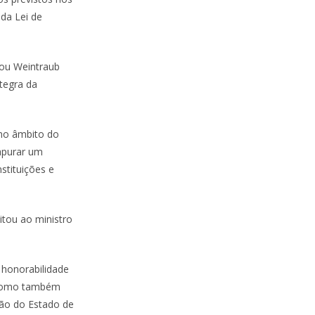
 da Lei de
mou Weintraub
ntegra da
no âmbito do
apurar um
stituições e
itou ao ministro
 honorabilidade
, como também
ção do Estado de