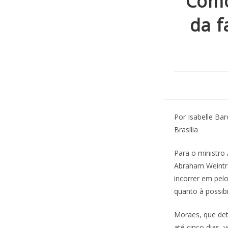
Como
da f
Por Isabelle Ba
Brasília
Para o ministro
Abraham Weintrau
incorrer em pel
quanto à possibi
Moraes, que det
até cinco dias, 