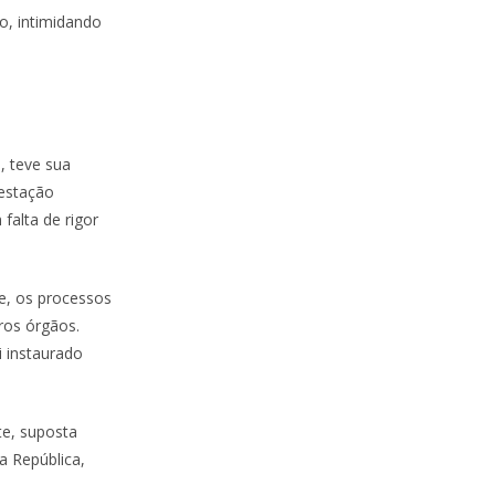
o, intimidando
, teve sua
festação
falta de rigor
te, os processos
ros órgãos.
i instaurado
te, suposta
a República,