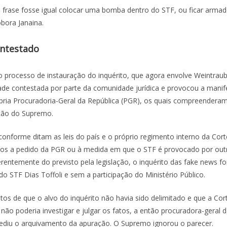
frase fosse igual colocar uma bomba dentro do STF, ou ficar armad
obora Janaina.
ontestado
o processo de instauração do inquérito, que agora envolve Weintraub
dade contestada por parte da comunidade jurídica e provocou a mani
ópria Procuradoria-Geral da República (PGR), os quais compreenderam 
ção do Supremo.
conforme ditam as leis do país e o próprio regimento interno da Cor
os a pedido da PGR ou à medida em que o STF é provocado por out
rentemente do previsto pela legislação, o inquérito das fake news fo
do STF Dias Toffoli e sem a participação do Ministério Público.
os de que o alvo do inquérito não havia sido delimitado e que a Cor
 não poderia investigar e julgar os fatos, a então procuradora-geral d
diu o arquivamento da apuração. O Supremo ignorou o parecer.