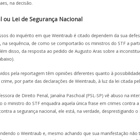
raes, na decisão.
l ou Lei de Segurança Nacional
sos do inquérito em que Weintraub é citado dependem da sua defes
 e, na sequência, de como se comportarão os ministros do STF a parti
lém disso, da resposta ao pedido de Augusto Aras sobre a inconstitu
abaixo).
vidos pela reportagem têm opiniões diferentes quanto à possibilidad
crime, por parte das declarações de Weintraub, à luz da lei citada pe
essora de Direito Penal, Janaína Paschoal (PSL-SP) vê abuso na inte
 o ministro do STF enquadra aquela única frase em crimes contra 
contra a segurança nacional, ele está, na verdade, desprestigiando o 
endendo o Weintraub e, mesmo achando que sua manifestação não t