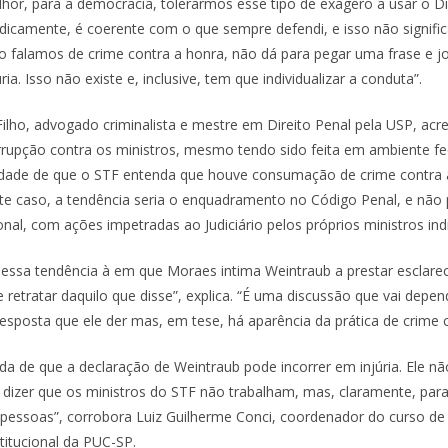
or, para a democracia, tolerarmos esse tipo de exagero a usar o Dir
ridicamente, é coerente com o que sempre defendi, e isso não signifi
 falamos de crime contra a honra, não dá para pegar uma frase e jo
ia. Isso não existe e, inclusive, tem que individualizar a conduta”.
Filho, advogado criminalista e mestre em Direito Penal pela USP, acre
rupção contra os ministros, mesmo tendo sido feita em ambiente f
ilidade de que o STF entenda que houve consumação de crime contra a
ste caso, a tendência seria o enquadramento no Código Penal, e não 
nal, com ações impetradas ao Judiciário pelos próprios ministros ind
o essa tendência à em que Moraes intima Weintraub a prestar esclare
e retratar daquilo que disse”, explica. “É uma discussão que vai depe
esposta que ele der mas, em tese, há aparência da prática de crime 
da de que a declaração de Weintraub pode incorrer em injúria. Ele nã
dizer que os ministros do STF não trabalham, mas, claramente, para 
essoas”, corrobora Luiz Guilherme Conci, coordenador do curso d
titucional da PUC-SP.