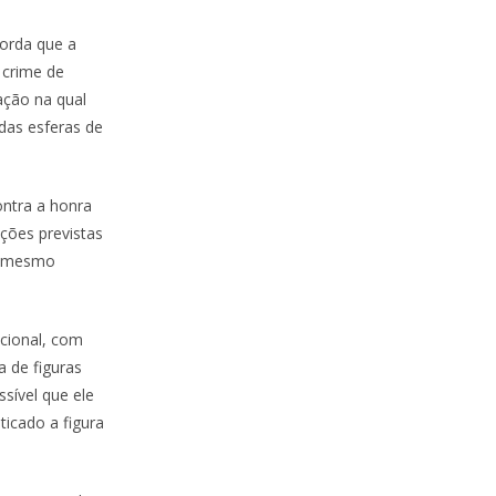
corda que a
e crime de
ação na qual
 das esferas de
ontra a honra
ições previstas
 o mesmo
acional, com
a de figuras
ssível que ele
ticado a figura