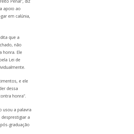
eito Penal”, diz
ca apoio ao
gar em calúnia,
dita que a
echado, não
 honra. Ele
pela Lei de
ividualmente.
cimentos, e ele
nder dessa
contra honra”.
o usou a palavra
desprestigiar a
e pós-graduação