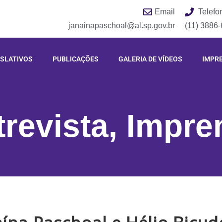
Email
Telefo
janainapaschoal@al.sp.gov.br
(11) 3886
ISLATIVOS
PUBLICAÇÕES
GALERIA DE VÍDEOS
IMPR
trevista
,
Impre