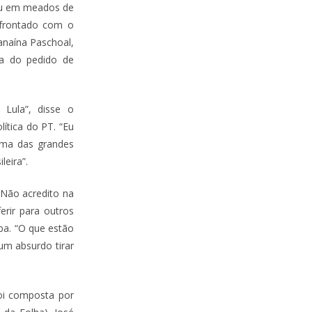
nou em meados de
nfrontado com o
anaína Paschoal,
ra do pedido de
 Lula”, disse o
lítica do PT. “Eu
uma das grandes
leira”.
“Não acredito na
erir para outros
ba. “O que estão
um absurdo tirar
foi composta por