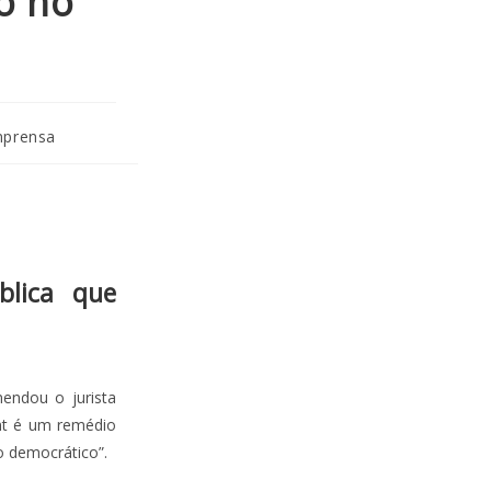
o no
mprensa
blica que
mendou o jurista
ent é um remédio
o democrático”.