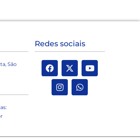
Redes sociais
sta, São
as:
b
r