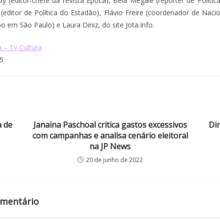
y (editor-chefe da revista Época), Bela Megale (repórter de Política
editor de Política do Estadão), Flávio Freire (coordenador de Nacio
o em São Paulo) e Laura Diniz, do site Jota.Info.
 – Tv Cultura
5
a de
Janaina Paschoal critica gastos excessivos
Di
com campanhas e analisa cenário eleitoral
na JP News
20 de junho de 2022
omentário