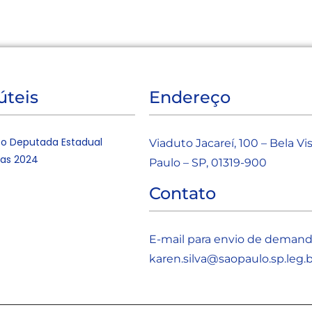
úteis
Endereço
o Deputada Estadual
Viaduto Jacareí, 100 – Bela Vi
tas 2024
Paulo – SP, 01319-900
Contato
E-mail para envio de demand
karen.silva@saopaulo.sp.leg.