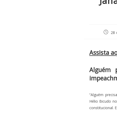
Jan
28 
Assista a
Alguém p
impeachm
“Alguém precisa
Hélio Bicudo no
constitucional.