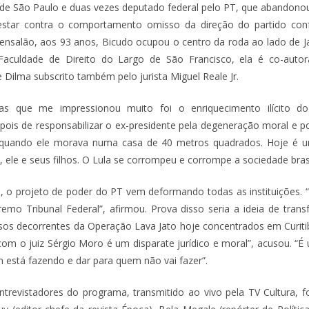
o de São Paulo e duas vezes deputado federal pelo PT, que abando
estar contra o comportamento omisso da direção do partido co
nsalão, aos 93 anos, Bicudo ocupou o centro da roda ao lado de J
Faculdade de Direito do Largo de São Francisco, ela é co-auto
Dilma subscrito também pelo jurista Miguel Reale Jr.
s que me impressionou muito foi o enriquecimento ilícito do
pois de responsabilizar o ex-presidente pela degeneração moral e po
 quando ele morava numa casa de 40 metros quadrados. Hoje é 
, ele e seus filhos. O Lula se corrompeu e corrompe a sociedade brasi
 o projeto de poder do PT vem deformando todas as instituições. 
emo Tribunal Federal”, afirmou. Prova disso seria a ideia de transf
ssos decorrentes da Operação Lava Jato hoje concentrados em Curiti
com o juiz Sérgio Moro é um disparate jurídico e moral”, acusou. “É 
está fazendo e dar para quem não vai fazer”.
trevistadores do programa, transmitido ao vivo pela TV Cultura, 