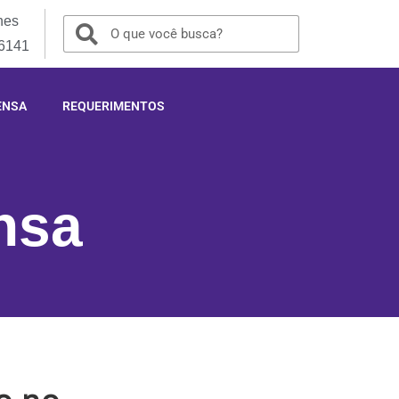
nes
-6141
ENSA
REQUERIMENTOS
nsa