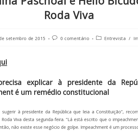
aína Paschoal e Hélio Bicud
Roda Viva
de setembro de 2015
0 comentário
Entrevista
/
I
qui
recisa explicar à presidente da Repú
ent é um remédio constitucional
 sugerir à presidente da República que leia a Constituição”, reco
 Roda Viva desta segunda-feira. “Lá está escrito que o impeachm
 Então, não existe esse negócio de golpe. Impeachment é um process