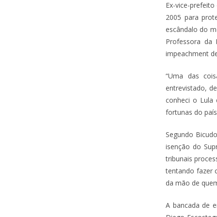
Ex-vice-prefeit
2005 para prot
escândalo do me
Professora da 
impeachment de 
“Uma das coisa
entrevistado, de
conheci o Lula
fortunas do país
Segundo Bicudo,
isenção do Supr
tribunais proce
tentando fazer 
da mão de quem 
A bancada de en