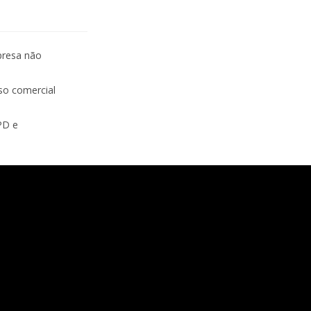
mpresa não
uso comercial
PD e