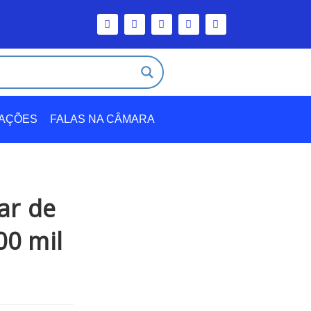
TAÇÕES
FALAS NA CÂMARA
lar de
00 mil