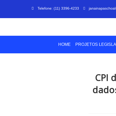
Telefone: (11) 3396-4233
janainapaschoal
HOME
PROJETOS LEGISLA
CPI d
dados