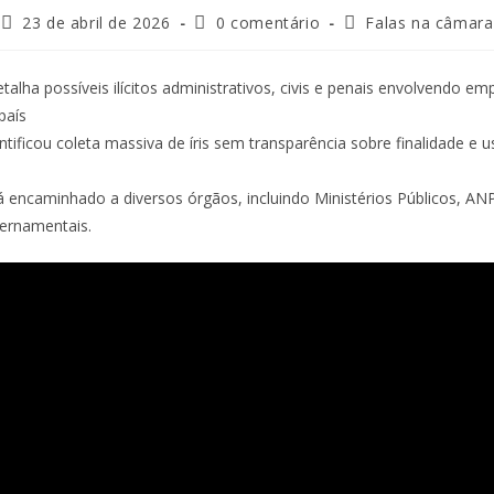
23 de abril de 2026
0 comentário
Falas na câmara
detalha possíveis ilícitos administrativos, civis e penais envolvendo e
país
ntificou coleta massiva de íris sem transparência sobre finalidade e 
encaminhado a diversos órgãos, incluindo Ministérios Públicos, AN
ernamentais.