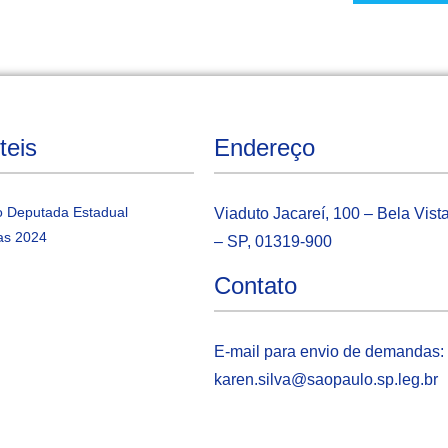
teis
Endereço
 Deputada Estadual
Viaduto Jacareí, 100 – Bela Vist
as 2024
– SP, 01319-900
Contato
E-mail para envio de demandas:
karen.silva@saopaulo.sp.leg.b
r