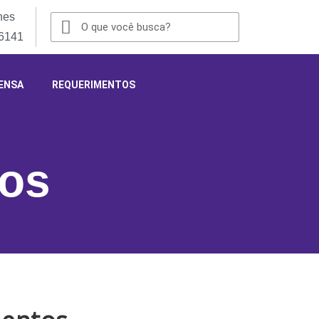
nes
-6141
ENSA
REQUERIMENTOS
eos