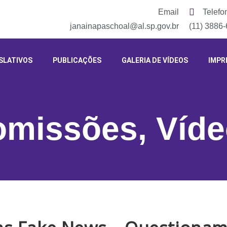
Email
Telefo
janainapaschoal@al.sp.gov.br
(11) 3886
SLATIVOS
PUBLICAÇÕES
GALERIA DE VÍDEOS
IMPR
omissões
,
Víd