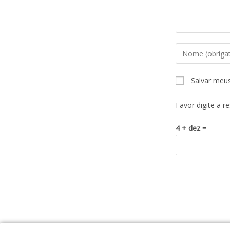
Salvar meu
Favor digite a r
4 + dez =