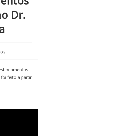
mentos
o Dr.
a
eos
uestionamentos
oi feito a partir