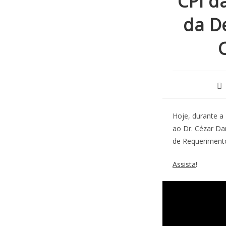
CPI d
da D
Hoje, durante a
ao Dr. Cézar Dar
de Requerimento
Assista
!