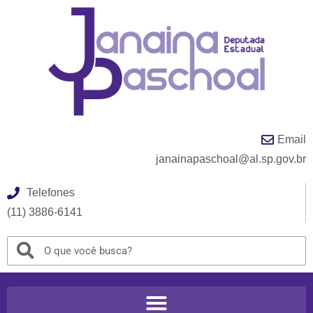
Email
janainapaschoal@al.sp.gov.br
Telefones
(11) 3886-6141