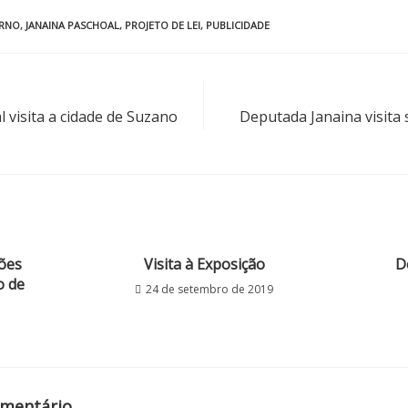
RNO
,
JANAINA PASCHOAL
,
PROJETO DE LEI
,
PUBLICIDADE
 visita a cidade de Suzano
Deputada Janaina visita 
zões
Visita à Exposição
D
o de
24 de setembro de 2019
omentário