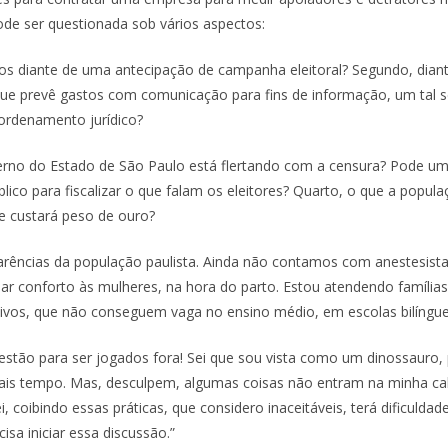
pode ser questionada sob vários aspectos:
os diante de uma antecipação de campanha eleitoral? Segundo, diant
 que prevê gastos com comunicação para fins de informação, um tal se
ordenamento jurídico?
erno do Estado de São Paulo está flertando com a censura? Pode u
blico para fiscalizar o que falam os eleitores? Quarto, o que a popu
ue custará peso de ouro?
arências da população paulista. Ainda não contamos com anestesis
dar conforto às mulheres, na hora do parto. Estou atendendo família
itivos, que não conseguem vaga no ensino médio, em escolas bilíngu
estão para ser jogados fora! Sei que sou vista como um dinossauro,
mais tempo. Mas, desculpem, algumas coisas não entram na minha ca
i, coibindo essas práticas, que considero inaceitáveis, terá dificuldad
sa iniciar essa discussão.”