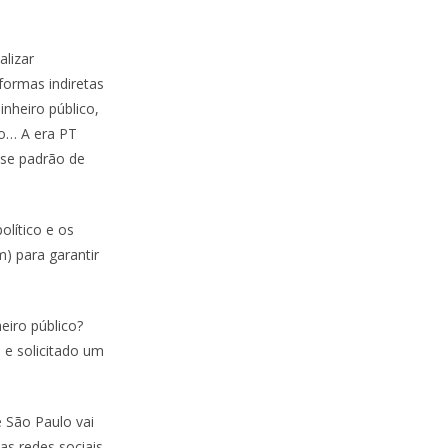
alizar
formas indiretas
nheiro público,
o… A era PT
sse padrão de
olítico e os
) para garantir
eiro público?
 e solicitado um
 São Paulo vai
s redes sociais.