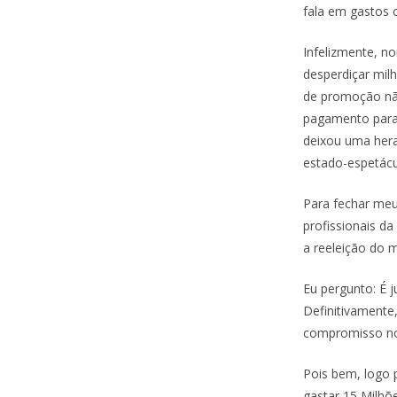
fala em gastos 
Infelizmente, n
desperdiçar milh
de promoção não
pagamento para
deixou uma hera
estado-espetácu
Para fechar meu 
profissionais d
a reeleição do 
Eu pergunto: É 
Definitivamente
compromisso no
Pois bem, logo 
gastar 15 Milhõ