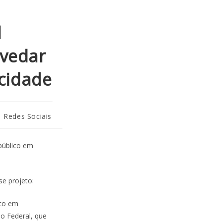
l
 vedar
icidade
Redes Sociais
público em
se projeto:
ico em
ão Federal, que