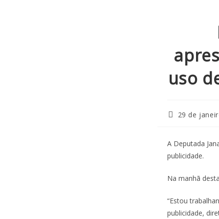
apres
uso de
29 de janei
A Deputada Jan
publicidade.
Na manhã desta
“Estou trabalha
publicidade, dir