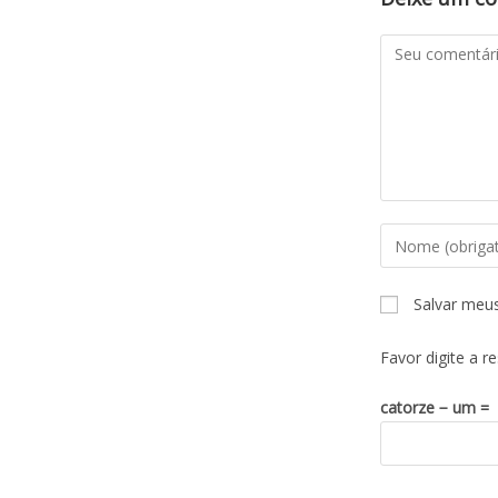
Salvar meu
Favor digite a r
catorze − um =