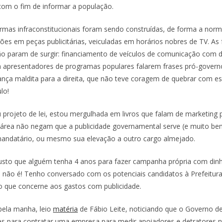
com o fim de informar a população.
ormas infraconstitucionais foram sendo construídas, de forma a norm
ões em peças publicitárias, veiculadas em horários nobres de TV. As 
 param de surgir: financiamento de v
eículos de comunicação com di
 apresentadores de programas populares falarem frases pró-govern
nça maldita para a direita, que não teve coragem de quebrar com e
lo!
projeto de lei, estou mergulhada em livros que falam de marketing p
a área não negam que a publicidade governamental serve (e muito bem
mandatário, ou mesmo sua elevação a outro cargo almejado.
justo que alguém tenha 4 anos para fazer campanha própria com dinh
, não é! Tenho conversado com os potenciais candidatos à Prefeitura
 que concerne aos gastos com publicidade.
pela manha, leio
matéria
de Fábio Leite, noticiando que o Governo de
es para contratar uma empresa para medir apoiadores e detratores na