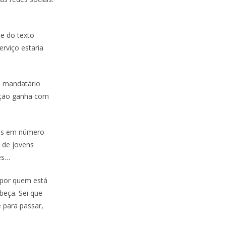
e do texto
rviço estaria
m mandatário
lação ganha com
tas em número
s de jovens
es…
 por quem está
beça. Sei que
e para passar,