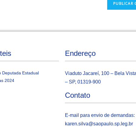
teis
Endereço
 Deputada Estadual
Viaduto Jacareí, 100 – Bela Vist
as 2024
– SP, 01319-900
Contato
E-mail para envio de demandas:
karen.silva@saopaulo.sp.leg.b
r