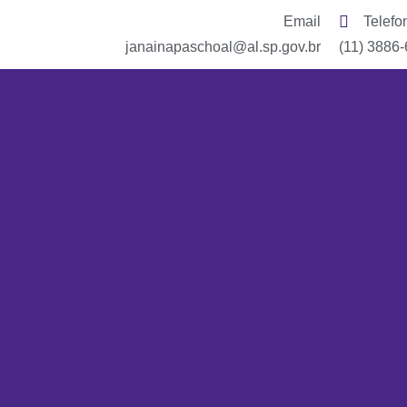
Email
Telefo
janainapaschoal@al.sp.gov.br
(11) 3886