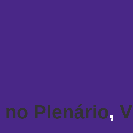
 no Plenário
,
V