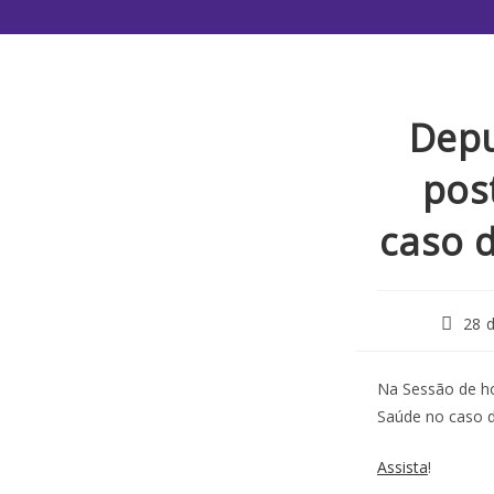
Depu
pos
caso 
28 
Na Sessão de ho
Saúde no caso d
Assista
!