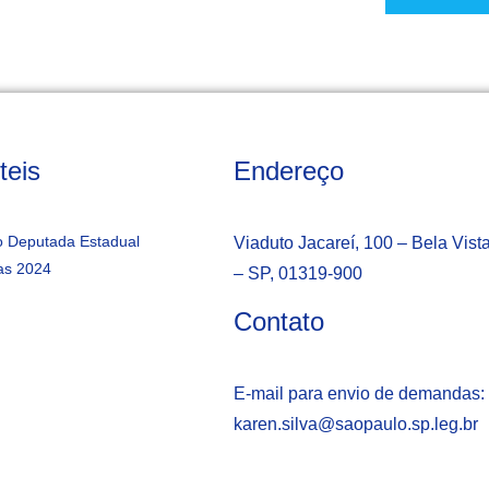
teis
Endereço
 Deputada Estadual
Viaduto Jacareí, 100 – Bela Vist
as 2024
– SP, 01319-900
Contato
E-mail para envio de demandas:
karen.silva@saopaulo.sp.leg.b
r