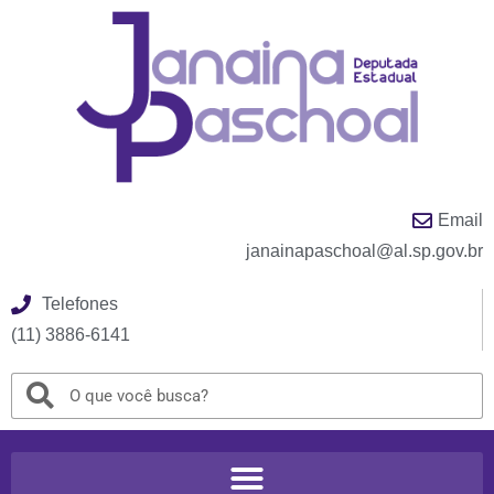
Email
janainapaschoal@al.sp.gov.br
Telefones
(11) 3886-6141