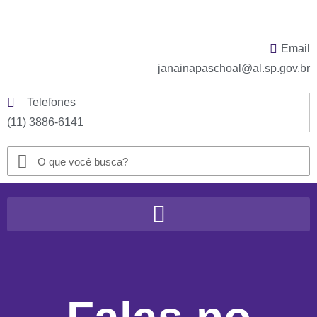
Email
janainapaschoal@al.sp.gov.br
Telefones
(11) 3886-6141