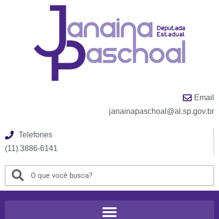
Email
janainapaschoal@al.sp.gov.br
Telefones
(11) 3886-6141