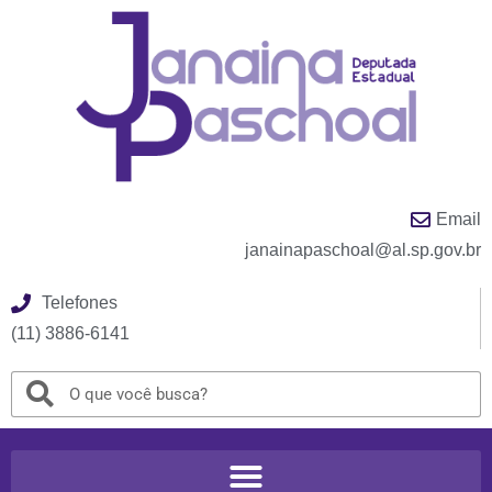
Email
janainapaschoal@al.sp.gov.br
Telefones
(11) 3886-6141