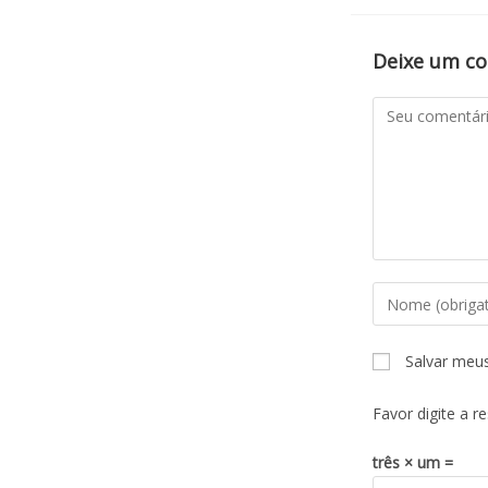
Deixe um c
Salvar meu
Favor digite a r
três × um =