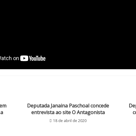
 em
Deputada Janaina Paschoal concede
Dep
 a
entrevista ao site O Antagonista
c
18 de abril de 2020