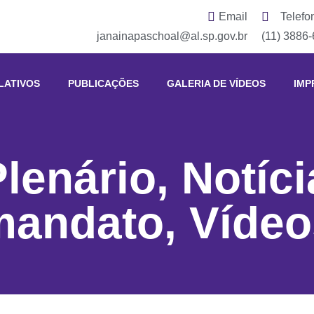
Email
Telefo
janainapaschoal@al.sp.gov.br
(11) 3886
LATIVOS
PUBLICAÇÕES
GALERIA DE VÍDEOS
IMP
Plenário
,
Notíci
mandato
,
Vídeo