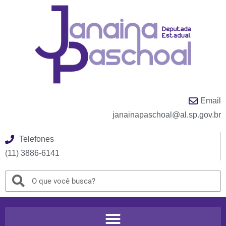
Email
janainapaschoal@al.sp.gov.br
Telefones
(11) 3886-6141