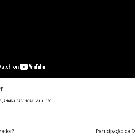
sp
E
,
JANAINA PASCHOAL
,
MAIA
,
PEC
prador?
Participação da 