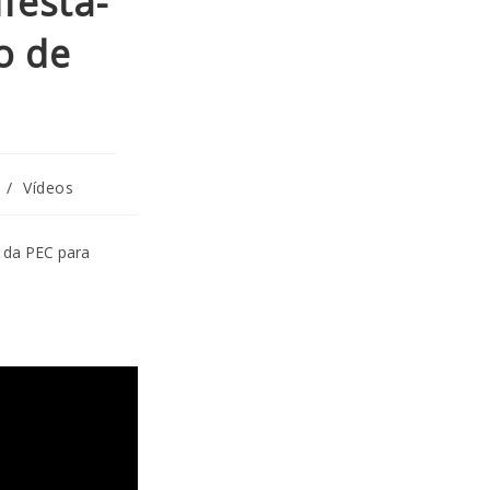
festa-
o de
/
Vídeos
 da PEC para