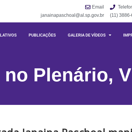
Email
Telefo
janainapaschoal@al.sp.gov.br
(11) 3886
LATIVOS
PUBLICAÇÕES
GALERIA DE VÍDEOS
IMP
 no Plenário
,
V