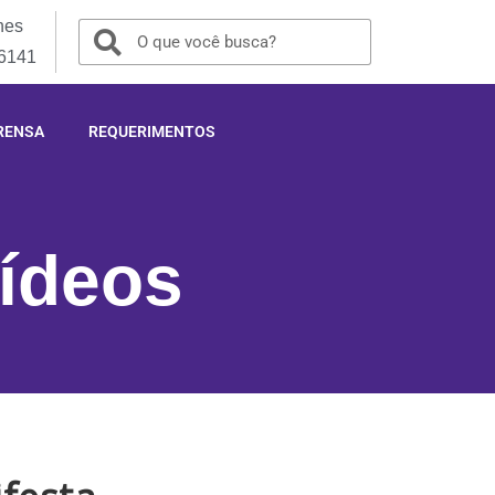
nes
-6141
RENSA
REQUERIMENTOS
ídeos