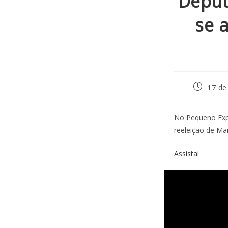
Deput
se 
17 de
No Pequeno Expe
reeleição de Ma
Assista
!