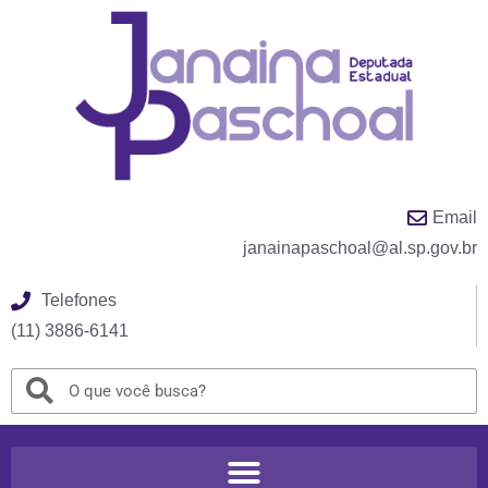
Email
janainapaschoal@al.sp.gov.br
Telefones
(11) 3886-6141