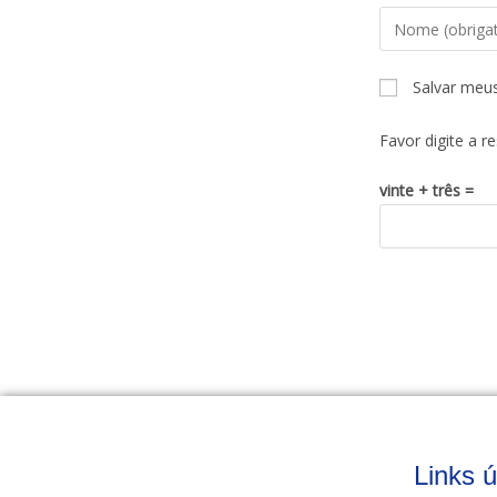
Salvar meu
Favor digite a r
vinte + três =
Links ú