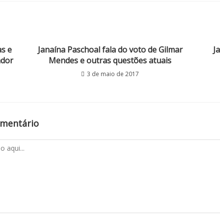
as e
Janaína Paschoal fala do voto de Gilmar
J
ador
Mendes e outras questões atuais
3 de maio de 2017
omentário