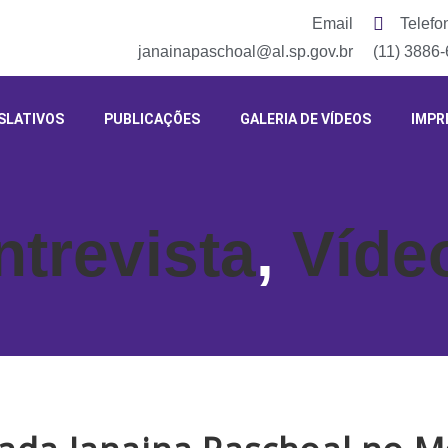
Email
Telefo
janainapaschoal@al.sp.gov.br
(11) 3886
SLATIVOS
PUBLICAÇÕES
GALERIA DE VÍDEOS
IMPR
ntrevista
,
Víde