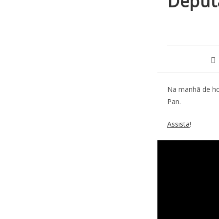
Deput
Na manhã de ho
Pan.
Assista
!