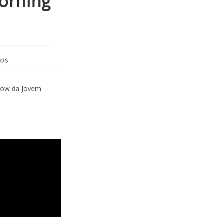
orning
eos
how da Jovem