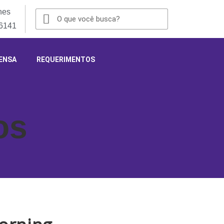
nes
-6141
ENSA
REQUERIMENTOS
os