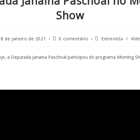
ada Janaina Paschoal no M
Show
8 de janeiro de 2021
0 comentário
Entrevista
/
Víd
je, a Deputada Janaina Paschoal participou do programa Morning S