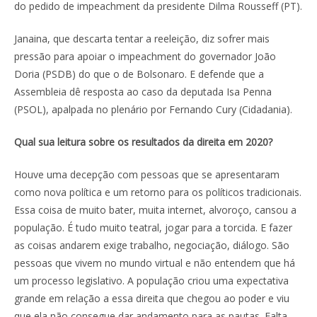
do pedido de impeachment da presidente Dilma Rousseff (PT).
Janaina, que descarta tentar a reeleição, diz sofrer mais
pressão para apoiar o impeachment do governador João
Doria (PSDB) do que o de Bolsonaro. E defende que a
Assembleia dê resposta ao caso da deputada Isa Penna
(PSOL), apalpada no plenário por Fernando Cury (Cidadania).
Qual sua leitura sobre os resultados da direita em 2020?
Houve uma decepção com pessoas que se apresentaram
como nova política e um retorno para os políticos tradicionais.
Essa coisa de muito bater, muita internet, alvoroço, cansou a
população. É tudo muito teatral, jogar para a torcida. E fazer
as coisas andarem exige trabalho, negociação, diálogo. São
pessoas que vivem no mundo virtual e não entendem que há
um processo legislativo. A população criou uma expectativa
grande em relação a essa direita que chegou ao poder e viu
que ela não consegue dar andamento para as pautas. Falta