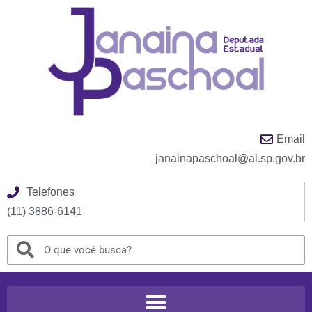
Email
janainapaschoal@al.sp.gov.br
Telefones
(11) 3886-6141