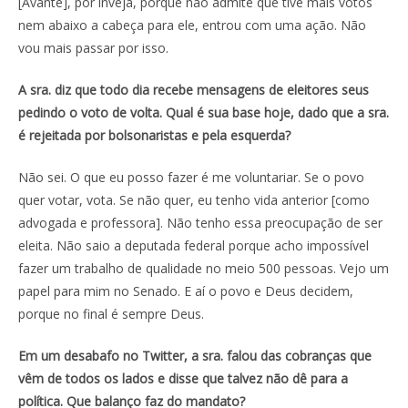
[Avante], por inveja, porque não admite que tive mais votos
nem abaixo a cabeça para ele, entrou com uma ação. Não
vou mais passar por isso.
A sra. diz que todo dia recebe mensagens de eleitores seus
pedindo o voto de volta. Qual é sua base hoje, dado que a sra.
é rejeitada por bolsonaristas e pela esquerda?
Não sei. O que eu posso fazer é me voluntariar. Se o povo
quer votar, vota. Se não quer, eu tenho vida anterior [como
advogada e professora]. Não tenho essa preocupação de ser
eleita. Não saio a deputada federal porque acho impossível
fazer um trabalho de qualidade no meio 500 pessoas. Vejo um
papel para mim no Senado. E aí o povo e Deus decidem,
porque no final é sempre Deus.
Em um desabafo no Twitter, a sra. falou das cobranças que
vêm de todos os lados e disse que talvez não dê para a
política. Que balanço faz do mandato?