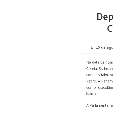
Dep
C
20 de ag
Na data de hoje
Coréia, Sr. Ins
coreano falou s
Retiro. A Parla
como “cracolândi
bairro.
A Parlamentar ag