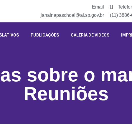
Email
Telefo
janainapaschoal@al.sp.gov.br
(11) 3886
SLATIVOS
PUBLICAÇÕES
GALERIA DE VÍDEOS
IMPR
ias sobre o ma
Reuniões