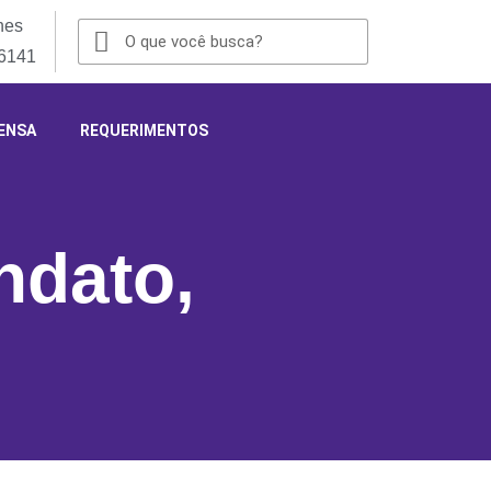
nes
-6141
ENSA
REQUERIMENTOS
ndato
,