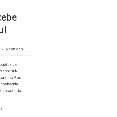
cebe
ul
/
Reuniões
pública da
tante sul-
istano do Bom
o conhecida
resentante do
a.