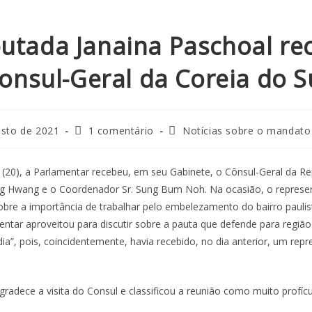
utada Janaina Paschoal re
onsul-Geral da Coreia do S
osto de 2021
1 comentário
Notícias sobre o mandato
 (20), a Parlamentar recebeu, em seu Gabinete, o Cônsul-Geral da Re
ang Hwang e o Coordenador Sr. Sung Bum Noh. Na ocasião, o represen
obre a importância de trabalhar pelo embelezamento do bairro paul
mentar aproveitou para discutir sobre a pauta que defende para regiã
a”, pois, coincidentemente, havia recebido, no dia anterior, um rep
radece a visita do Consul e classificou a reunião como muito profícu