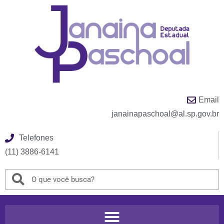
Email
janainapaschoal@al.sp.gov.br
Telefones
(11) 3886-6141