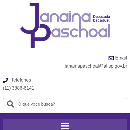
Email
janainapaschoal@al.sp.gov.br
Telefones
(11) 3886-6141