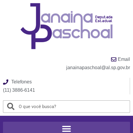
Email
janainapaschoal@al.sp.gov.br
Telefones
(11) 3886-6141