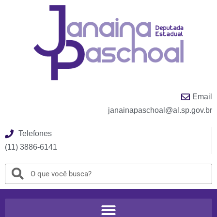
Email
janainapaschoal@al.sp.gov.br
Telefones
(11) 3886-6141