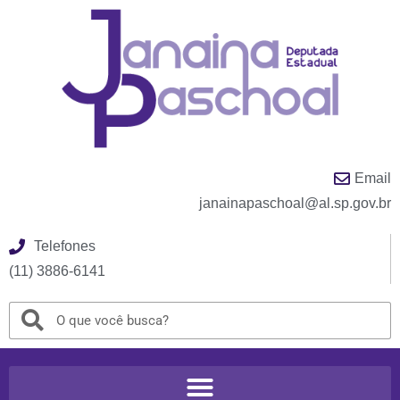
Email
janainapaschoal@al.sp.gov.br
Telefones
(11) 3886-6141