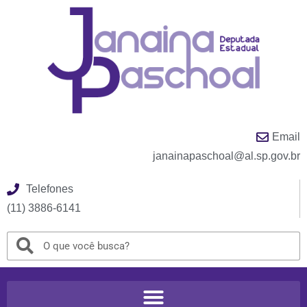
Email
janainapaschoal@al.sp.gov.br
Telefones
(11) 3886-6141