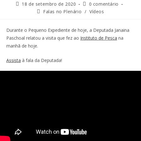
18 de setembro de 2020
0 comentário
Falas no Plenário
/
Vídeos
Durante o Pequeno Expediente de hoje, a Deputada Janaina
Paschoal relatou a visita que fez ao
Instituto de Pesca
na
manhã de hoje.
Assista
à fala da Deputada!