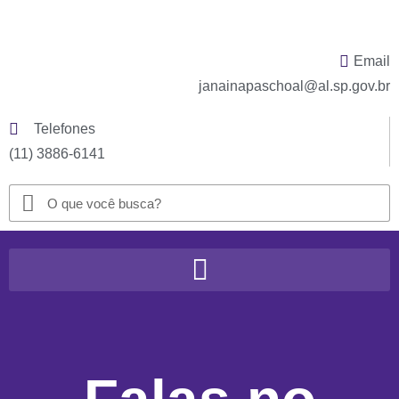
Email
janainapaschoal@al.sp.gov.br
Telefones
(11) 3886-6141