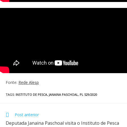
Fonte:
Rede Alesp
TAGS
:
INSTITUTO DE PESCA
,
JANAINA PASCHOAL
,
PL 529/2020
Post anterior
Deputada Janaina Paschoal visita o Instituto de Pesca