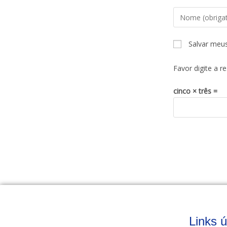
Salvar meu
Favor digite a r
cinco × três =
Links ú