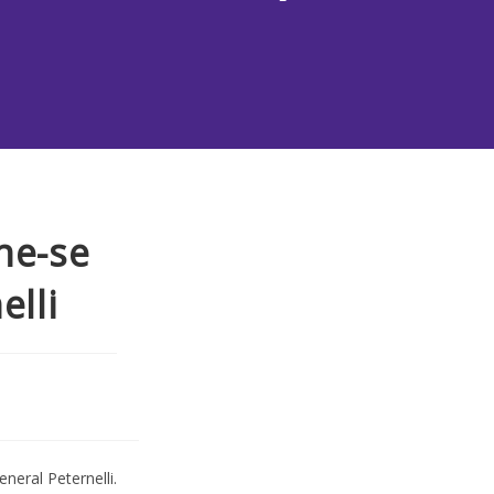
ne-se
lli
eral Peternelli.