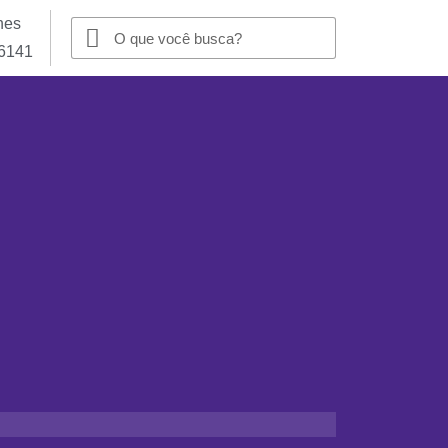
nes
-6141