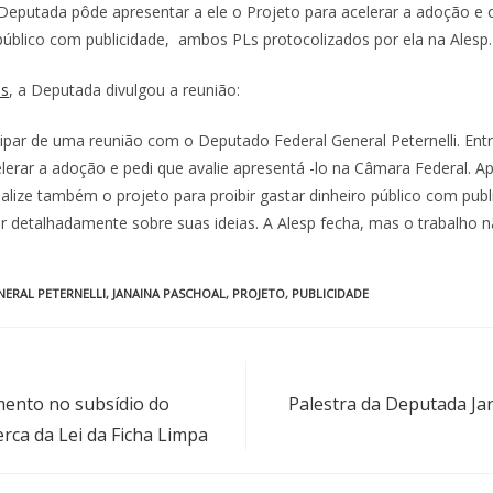
Deputada pôde apresentar a ele o Projeto para acelerar a adoção e o 
 público com publicidade, ambos PLs protocolizados por ela na Alesp.
is
, a Deputada divulgou a reunião:
cipar de uma reunião com o Deputado Federal General Peternelli. Ent
lerar a adoção e pedi que avalie apresentá -lo na Câmara Federal. Ap
alize também o projeto para proibir gastar dinheiro público com publ
ir detalhadamente sobre suas ideias. A Alesp fecha, mas o trabalho n
NERAL PETERNELLI
,
JANAINA PASCHOAL
,
PROJETO
,
PUBLICIDADE
ento no subsídio do
Palestra da Deputada Ja
rca da Lei da Ficha Limpa