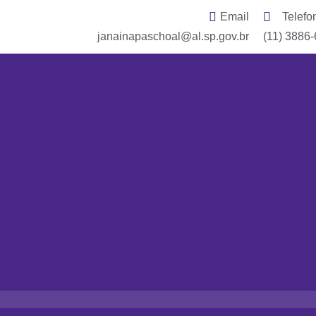
Email
Telefo
janainapaschoal@al.sp.gov.br
(11) 3886