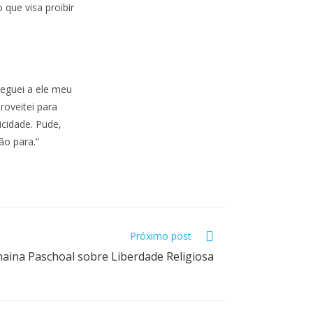
que visa proibir
reguei a ele meu
roveitei para
icidade. Pude,
ão para.”
Próximo post
naina Paschoal sobre Liberdade Religiosa