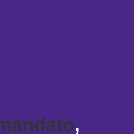
 mandato
,