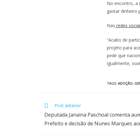
No encontro, a 
gastar dinheiro
Nas
redes socia
“Acabo de parti
projeto para ace
pedir que nacion
igualmente, ouv
TAGS
:
ADOÇÃO
,
GE
Post anterior
Deputada Janaina Paschoal comenta aum
Prefeito e decisão de Nunes Marques ace