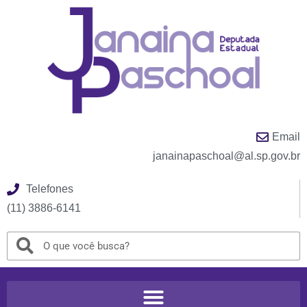
Email
janainapaschoal@al.sp.gov.br
Telefones
(11) 3886-6141