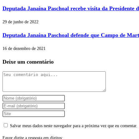
Deputada Janaina Paschoal recebe visita da Presidente d
29 de junho de 2022
Deputada Janaina Paschoal defende que Campo de Marte
16 de dezembro de 2021
Deixe um comentário
Comentário
Digite
seu
Digite
nome
seu
Digite
ou
endereço
o
Salvar meus dados neste navegador para a próxima vez que eu comentar.
nome
de
URL
de
e-
do
Favor digite a resposta em dígitos: