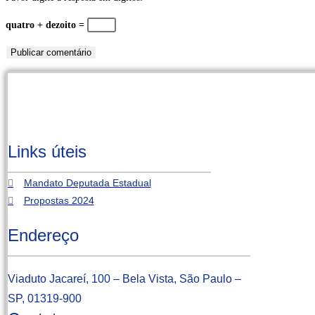
usuário
mail
seu
quatro + dezoito =
para
para
site
comentar
comentar
(opcional)
Links úteis
Mandato Deputada Estadual
Propostas 2024
Endereço
Viaduto Jacareí, 100 – Bela Vista, São Paulo –
SP, 01319-900