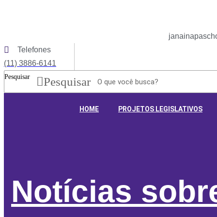
Ir
para
o
janainapascho
conteúdo
Telefones
(11) 3886-6141
Pesquisar
Pesquisar
HOME
PROJETOS LEGISLATIVOS
Notícias sob