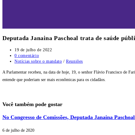
Deputada Janaina Paschoal trata de saúde públi
Post
19 de julho de 2022
publicado:
Comentários
0 comentário
do
Categoria
Notícias sobre o mandato
/
Reuniões
post:
do
A Parlamentar recebeu, na data de hoje, 19, o senhor Flávio Francisco de Fari
post:
entende que poderiam ser mais econômicas para os cidadãos.
Você também pode gostar
No Congresso de Comissões, Deputada Janaina Paschoal
6 de julho de 2020