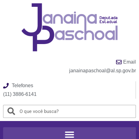
Email
janainapaschoal@al.sp.gov.br
Telefones
(11) 3886-6141