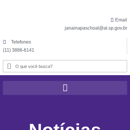
Email
janainapaschoal@al.sp.gov.br
Telefones
(11) 3886-6141