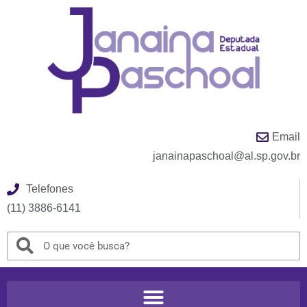
Email
janainapaschoal@al.sp.gov.br
Telefones
(11) 3886-6141