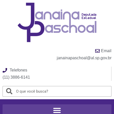
Email
janainapaschoal@al.sp.gov.br
Telefones
(11) 3886-6141