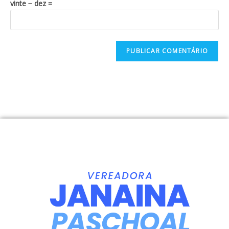
vinte − dez =