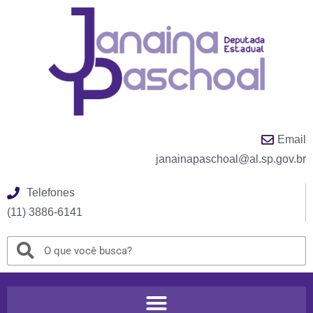
Email
janainapaschoal@al.sp.gov.br
Telefones
(11) 3886-6141