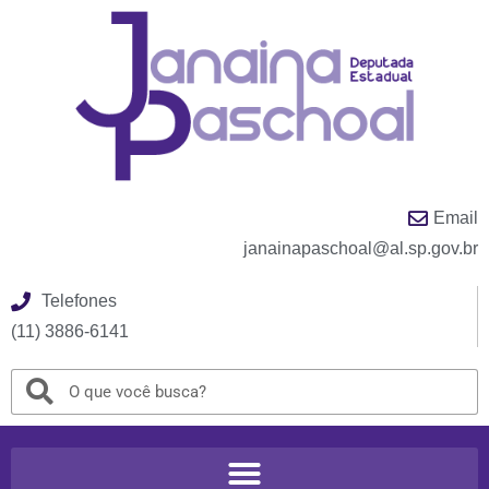
Email
janainapaschoal@al.sp.gov.br
Telefones
(11) 3886-6141