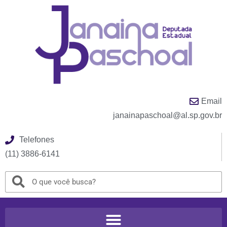
Email
janainapaschoal@al.sp.gov.br
Telefones
(11) 3886-6141