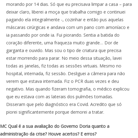
morando por 14 dias. Só que eu precisava limpar a casa – para
deixar claro, liberei a moça que trabalha comigo e continuei
pagando ela integralmente -, cozinhar e então pus aquelas
máscaras cirúrgicas e andava com um pano com amoníaco e
ia passando por onde ia. Fui piorando. Sentia a batida do
coração diferente, uma fraqueza muito grande… Dor de
garganta e ouvido. Mas sou o tipo de criatura que precisa
estar morrendo para parar. No meio dessa situação, lavei
todas as janelas, fiz todas as sessões virtuais. Mesmo no
hospital, internada, fiz sessão. Desliguei a câmera para não
verem que estava internada. Fiz o PCR duas vezes e deu
negativo. Mas quando fizeram tomografia, o médico explicou
que eu estava com as laterais dos pulmões tomadas.
Disseram que pelo diagnóstico era Covid. Acredito que só
piorei significantemente porque demorei a tratar.
MC Qual é a sua avaliação do Governo Doria quanto a
administração da crise? Houve acertos? E erros?