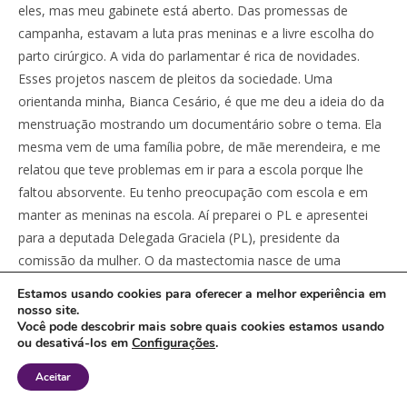
eles, mas meu gabinete está aberto. Das promessas de
campanha, estavam a luta pras meninas e a livre escolha do
parto cirúrgico. A vida do parlamentar é rica de novidades.
Esses projetos nascem de pleitos da sociedade. Uma
orientanda minha, Bianca Cesário, é que me deu a ideia do da
menstruação mostrando um documentário sobre o tema. Ela
mesma vem de uma família pobre, de mãe merendeira, e me
relatou que teve problemas em ir para a escola porque lhe
faltou absorvente. Eu tenho preocupação com escola e em
manter as meninas na escola. Aí preparei o PL e apresentei
para a deputada Delegada Graciela (PL), presidente da
comissão da mulher. O da mastectomia nasce de uma
professora de uma assessora minha que fez a cirurgia no SUS
Estamos usando cookies para oferecer a melhor experiência em
e passou muita fome e sede. Porque a comida chegava, as
nosso site.
Você pode descobrir mais sobre quais cookies estamos usando
coitadas das enfermeiras não davam conta de atender todo
ou desativá-los em
Configurações
.
mundo, e ela era negligenciada. Por não conseguir, e nem
poder, mexer o braço, ficava ali, abandonada. Essa mulher me
Aceitar
mandou uma mensagem contando isso e dizendo que