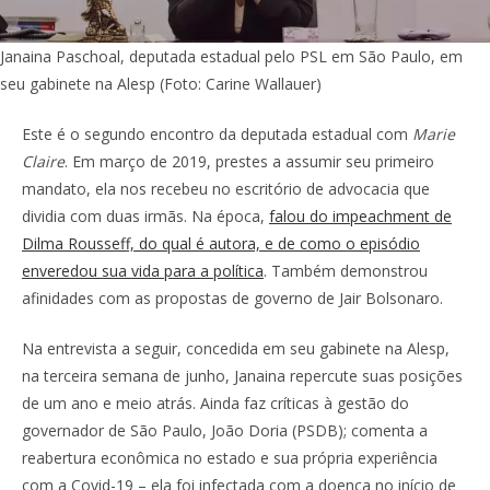
Janaina Paschoal, deputada estadual pelo PSL em São Paulo, em
seu gabinete na Alesp (Foto: Carine Wallauer)
Este é o segundo encontro da deputada estadual com
Marie
Claire
. Em março de 2019, prestes a assumir seu primeiro
mandato, ela nos recebeu no escritório de advocacia que
dividia com duas irmãs. Na época,
falou do impeachment de
Dilma Rousseff, do qual é autora, e de como o episódio
enveredou sua vida para a política
. Também demonstrou
afinidades com as propostas de governo de Jair Bolsonaro.
Na entrevista a seguir, concedida em seu gabinete na Alesp,
na terceira semana de junho, Janaina repercute suas posições
de um ano e meio atrás. Ainda faz críticas à gestão do
governador de São Paulo, João Doria (PSDB); comenta a
reabertura econômica no estado e sua própria experiência
com a Covid-19 – ela foi infectada com a doença no início de