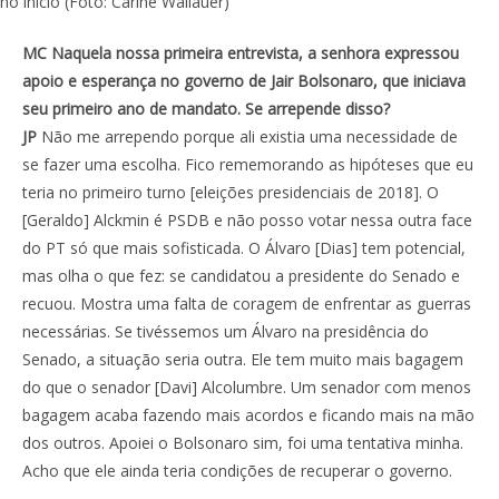
no início (Foto: Carine Wallauer)
MC Naquela nossa primeira entrevista, a senhora expressou
apoio e esperança no governo de Jair Bolsonaro, que iniciava
seu primeiro ano de mandato. Se arrepende disso?
JP
Não me arrependo porque ali existia uma necessidade de
se fazer uma escolha. Fico rememorando as hipóteses que eu
teria no primeiro turno [eleições presidenciais de 2018]. O
[Geraldo] Alckmin é PSDB e não posso votar nessa outra face
do PT só que mais sofisticada. O Álvaro [Dias] tem potencial,
mas olha o que fez: se candidatou a presidente do Senado e
recuou. Mostra uma falta de coragem de enfrentar as guerras
necessárias. Se tivéssemos um Álvaro na presidência do
Senado, a situação seria outra. Ele tem muito mais bagagem
do que o senador [Davi] Alcolumbre. Um senador com menos
bagagem acaba fazendo mais acordos e ficando mais na mão
dos outros. Apoiei o Bolsonaro sim, foi uma tentativa minha.
Acho que ele ainda teria condições de recuperar o governo.