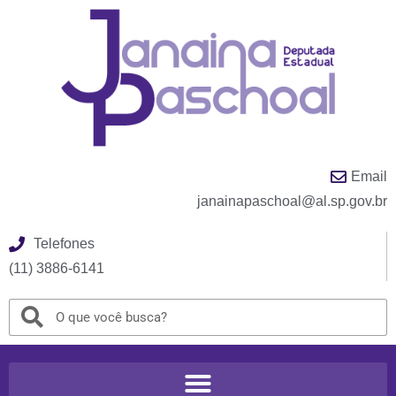
Email
janainapaschoal@al.sp.gov.br
Telefones
(11) 3886-6141