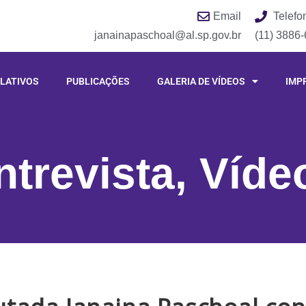
Email
Telefo
janainapaschoal@al.sp.gov.br
(11) 3886
LATIVOS
PUBLICAÇÕES
GALERIA DE VÍDEOS
IMP
ntrevista
,
Víde