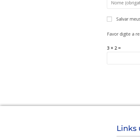
Salvar meu
Favor digite a r
3 × 2 =
Links 