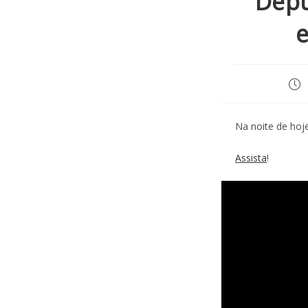
Depu
e
Na noite de hoj
Assista
!