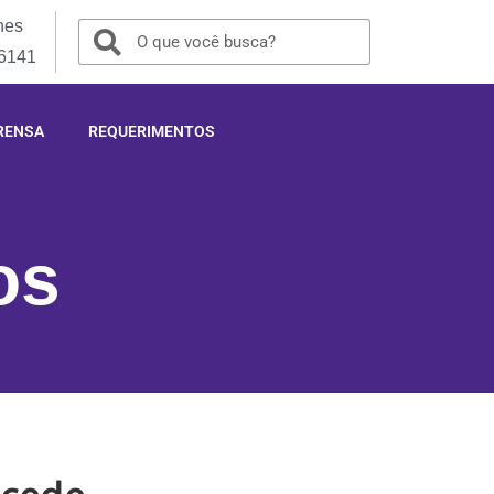
nes
-6141
RENSA
REQUERIMENTOS
os