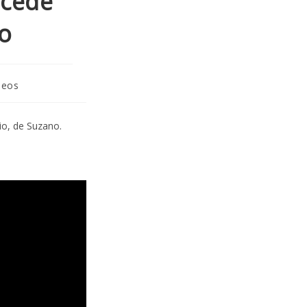
ncede
io
deos
io, de Suzano.